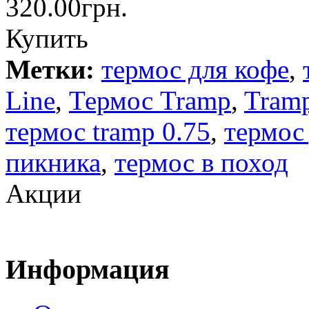
320.00грн.
Купить
Метки:
термос для кофе
,
Line
,
Термос Tramp
,
Tram
термос tramp 0.75
,
термос
пикника
,
термос в поход
Акции
Информация