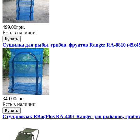
499.00грн.
Есть в наличии
Сушилка для рыбы, грибов, фруктов Ranger RA-8810 (45x45
349.00грн.
Есть в наличии
Стул-рюкзак RBagPlus RA-4401 Ranger для рыбаков, грибн