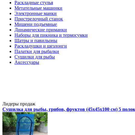
Раскладные стулья
Метательные машинки
Электронные манки
Пристрелочный станок
Мишени подъемные
Динамические приманки
Наборы для пикника и термосумки
Шатры и павильоны
Раскладушки и шезлонги
Палатки для рыбалки
Сушилки для рыбы
Аксессуары
Лидеры продаж
Сушилка для рыбы, грибов, фруктов (45x45x100 см) 5 поло