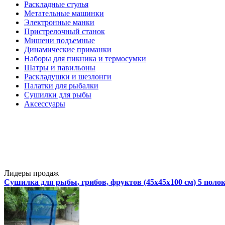
Раскладные стулья
Метательные машинки
Электронные манки
Пристрелочный станок
Мишени подъемные
Динамические приманки
Наборы для пикника и термосумки
Шатры и павильоны
Раскладушки и шезлонги
Палатки для рыбалки
Сушилки для рыбы
Аксессуары
Лидеры продаж
Сушилка для рыбы, грибов, фруктов (45x45x100 см) 5 поло