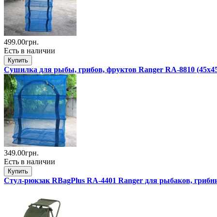
499.00грн.
Есть в наличии
Сушилка для рыбы, грибов, фруктов Ranger RA-8810 (45x45
349.00грн.
Есть в наличии
Стул-рюкзак RBagPlus RA-4401 Ranger для рыбаков, грибн